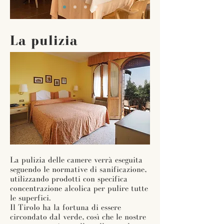
La pulizia
La pulizia delle camere verrà eseguita
seguendo le normative di sanificazione,
utilizzando
prodotti con specifica
concentrazione alcolica per pulire tutte
le superfici.
Il Tirolo ha la fortuna di essere
circondato dal verde, così che le nostre