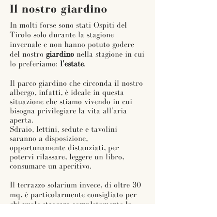
Il nostro giardino
In molti forse sono stati Ospiti del
Tirolo solo durante la stagione
invernale e non hanno potuto godere
del nostro
giardino
nella stagione in cui
lo preferiamo:
l'estate
.
Il parco giardino che circonda il nostro
albergo, infatti, è ideale in questa
situazione che stiamo vivendo in cui
bisogna privilegiare la vita all'aria
aperta.
Sdraio, lettini, sedute e tavolini
saranno a disposizione,
opportunamente distanziati, per
potervi rilassare, leggere un libro,
consumare un aperitivo.
Il terrazzo solarium invece, di oltre 30
mq, è particolarmente consigliato per
chi vuole staccare completamente la
spina e dedicarsi alla propria