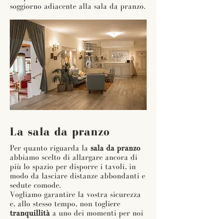
soggiorno adiacente alla sala da pranzo.
La sala da pranzo
Per quanto riguarda la
sala da pranzo
abbiamo scelto di allargare ancora di
più lo spazio per disporre i tavoli, in
modo da lasciare distanze abbondanti e
sedute comode.
Vogliamo garantire la vostra sicurezza
e, allo stesso tempo, non togliere
tranquillità
a uno dei momenti per noi