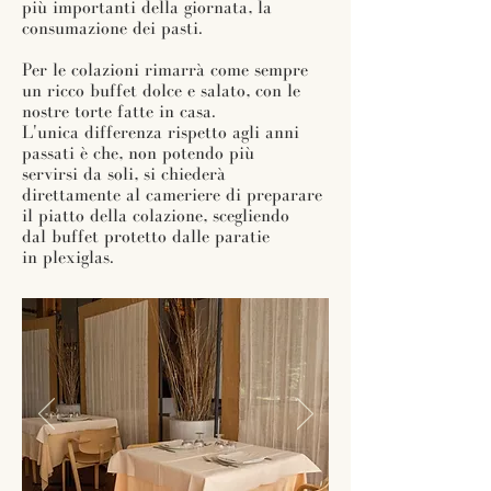
più importanti della giornata, la
consumazione dei pasti.
Per le colazioni rimarrà come sempre
un ricco buffet dolce e salato, con le
nostre torte fatte in casa.
L'unica differenza rispetto agli anni
passati è che, non potendo più
servirsi da soli, si chiederà
direttamente al cameriere di preparare
il piatto della colazione, scegliendo
dal buffet protetto dalle paratie
in plexiglas.