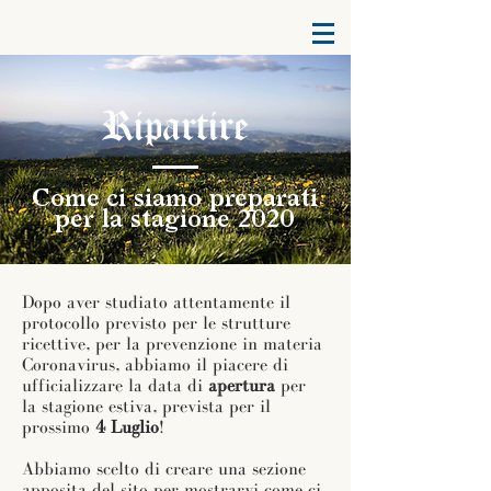
Ripartire
Come ci siamo
preparati
per la stagione 2020
Dopo aver studiato attentamente il
protocollo previsto per le strutture
ricettive, per la prevenzione in materia
Coronavirus, abbiamo il piacere di
ufficializzare la data di
apertura
per
la stagione estiva, prevista per il
prossimo
4 Luglio
!
Abbiamo scelto di creare una sezione
apposita del sito per mostrarvi come ci