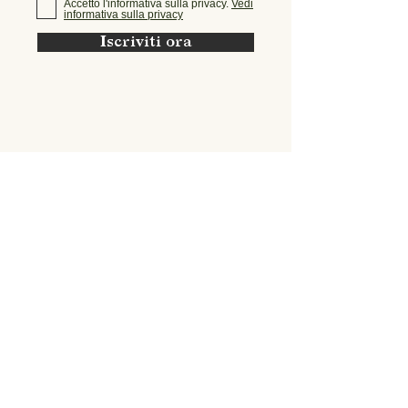
Accetto l'informativa sulla privacy.
Vedi
informativa sulla privacy
Iscriviti ora
torna su
Seguici anche sulle nostre pagine
social per rimanere aggiornato su
iniziative, eventi del nostro territorio
e tutto ciò che riguarda Sestola e
l'Hotel Tirolo!
Facebook
Instagram